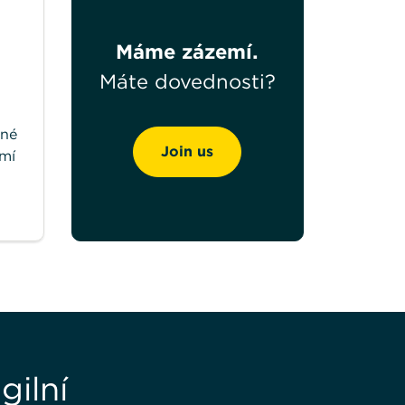
Máme zázemí.
Máte dovednosti?
ené
Join us
emí
gilní