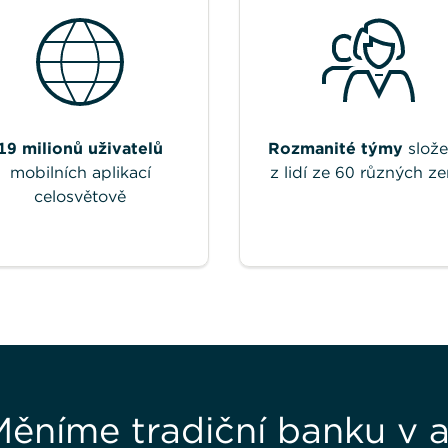
19 milionů uživatelů
Rozmanité týmy
slož
mobilních aplikací
z lidí ze 60 různých z
celosvětově
Měníme tradiční banku v a