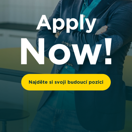
Apply
Now!
Najděte si svoji budoucí pozici